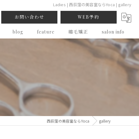
Ladies | 西荻窪の美容室ならYoca | gallery
お問い合わせ
WEB予約
blog
feature
縮毛矯正
salon info
カット
カラー
パーマ
ヘッドスパ
西荻窪の美容室ならYoca
gallery