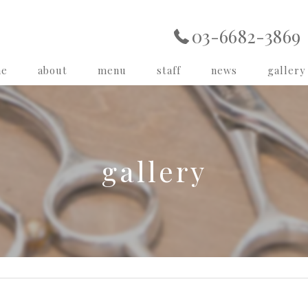
03-6682-3869
me
about
menu
staff
news
gallery
gallery