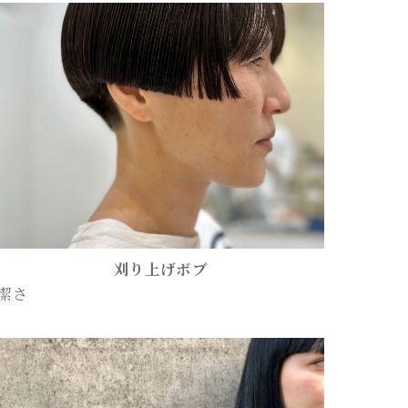
刈り上げボブ
潔さ